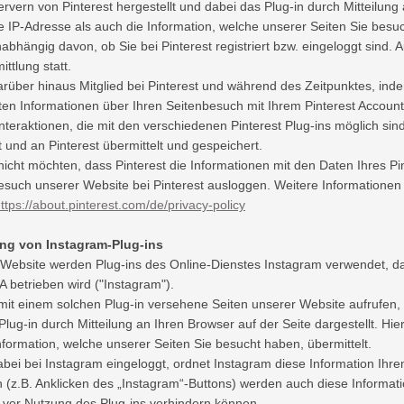
rvern von Pinterest hergestellt und dabei das Plug-in durch Mitteilung 
e IP-Adresse als auch die Information, welche unserer Seiten Sie besuc
nabhängig davon, ob Sie bei Pinterest registriert bzw. eingeloggt sind. A
ttlung statt.
arüber hinaus Mitglied bei Pinterest und während des Zeitpunktes, inde
n Informationen über Ihren Seitenbesuch mit Ihrem Pinterest Accoun
Interaktionen, die mit den verschiedenen Pinterest Plug-ins möglich s
und an Pinterest übermittelt und gespeichert.
icht möchten, dass Pinterest die Informationen mit den Daten Ihres P
such unserer Website bei Pinterest ausloggen. Weitere Informationen
ttps://about.pinterest.com/de/privacy-policy
g von Instagram-Plug-ins
 Website werden Plug-ins des Online-Dienstes Instagram verwendet, d
 betrieben wird ("Instagram").
it einem solchen Plug-in versehene Seiten unserer Website aufrufen, 
Plug-in durch Mitteilung an Ihren Browser auf der Seite dargestellt. Hi
nformation, welche unserer Seiten Sie besucht haben, übermittelt.
abei bei Instagram eingeloggt, ordnet Instagram diese Information Ihr
 (z.B. Anklicken des „Instagram“-Buttons) werden auch diese Informa
vor Nutzung des Plug-ins verhindern können.