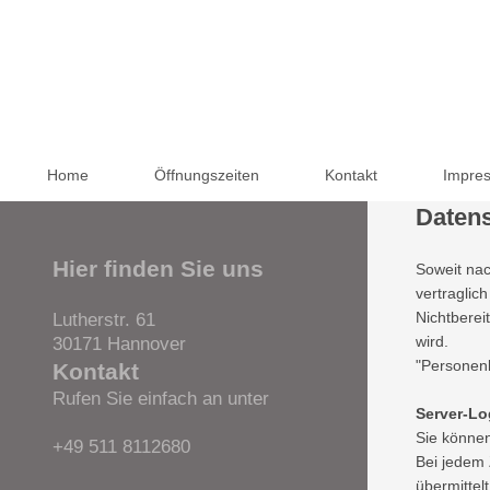
Home
Öffnungszeiten
Kontakt
Impre
Daten
Hier finden Sie uns
Soweit nac
vertraglich
Nichtberei
Lutherstr. 61
wird.
30171
Hannover
"Personenb
Kontakt
Rufen Sie einfach an unter
Server-Lo
Sie könne
+49 511 8112680
Bei jedem 
übermittel