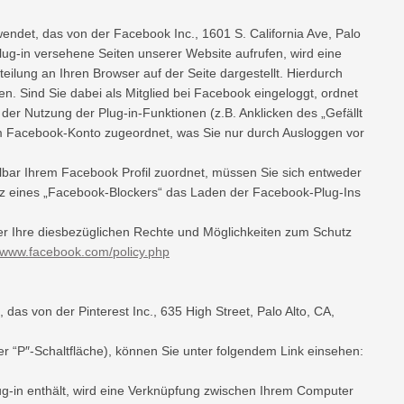
endet, das von der Facebook Inc., 1601 S. California Ave, Palo
lug-in versehene Seiten unserer Website aufrufen, wird eine
ilung an Ihren Browser auf der Seite dargestellt. Hierdurch
n. Sind Sie dabei als Mitglied bei Facebook eingeloggt, ordnet
er Nutzung der Plug-in-Funktionen (z.B. Anklicken des „Gefällt
m Facebook-Konto zugeordnet, was Sie nur durch Ausloggen vor
bar Ihrem Facebook Profil zuordnet, müssen Sie sich entweder
z eines „Facebook-Blockers“ das Laden der Facebook-Plug-Ins
r Ihre diesbezüglichen Rechte und Möglichkeiten zum Schutz
//www.facebook.com/policy.php
das von der Pinterest Inc., 635 High Street, Palo Alto, CA,
 der “P″-Schaltfläche), können Sie unter folgendem Link einsehen:
ug-in enthält, wird eine Verknüpfung zwischen Ihrem Computer