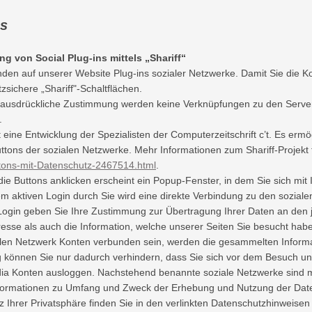
ns
g von Social Plug-ins mittels „Shariff“
den auf unserer Website Plug-ins sozialer Netzwerke. Damit Sie die Kon
zsichere „Shariff"-Schaltflächen.
ausdrückliche Zustimmung werden keine Verknüpfungen zu den Servern 
.
ist eine Entwicklung der Spezialisten der Computerzeitschrift c’t. Es erm
ttons der sozialen Netzwerke. Mehr Informationen zum Shariff-Projekt 
tons-mit-Datenschutz-2467514.html
.
ie Buttons anklicken erscheint ein Popup-Fenster, in dem Sie sich mit 
m aktiven Login durch Sie wird eine direkte Verbindung zu den soziale
Login geben Sie Ihre Zustimmung zur Übertragung Ihrer Daten an den j
resse als auch die Information, welche unserer Seiten Sie besucht haben
alen Netzwerk Konten verbunden sein, werden die gesammelten Informa
können Sie nur dadurch verhindern, dass Sie sich vor dem Besuch uns
ia Konten ausloggen. Nachstehend benannte soziale Netzwerke sind mi
formationen zu Umfang und Zweck der Erhebung und Nutzung der Daten
 Ihrer Privatsphäre finden Sie in den verlinkten Datenschutzhinweisen 