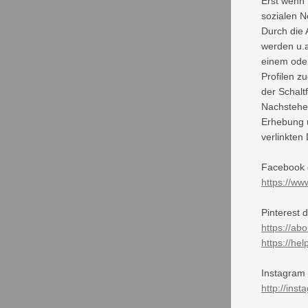
Erst wenn 
sozialen N
Durch die 
werden u.a
einem ode
Profilen z
der Schalt
Nachstehen
Erhebung u
verlinkten
Facebook d
https://ww
Pinterest 
https://ab
https://he
Instagram
http://ins