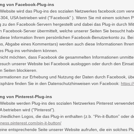
ng von Facebook-Plug-ins
 Website wird das Plug-ins des sozialen Netzwerkes facebook.com verw
4304, USA betrieben wird ("Facebook" ). Wenn Sie mit einem solchen P
 zu den Facebook-Servern hergestellt und dabei das Plug-in durch Mitte
n Facebook-Server übermittelt, welche unserer Seiten Sie besucht habe
iese Information Ihrem persönlichen Facebook-Benutzerkonto zu. Bei d
ons, Abgabe eines Kommentars) werden auch diese Informationen Ihre
s Plug-ins verhindern können.
icht möchten, dass Facebook die gesammelten Informationen unmittel
esuch unserer Website bei Facebook ausloggen oder durch den Einsat
n Seiten blockieren.
formationen zur Erhebung und Nutzung der Daten durch Facebook, übe
atsphäre finden Sie in den Datenschutzhinweisen von Facebook:
https:
g von Pinterest-Plug-ins
 Website werden Plug-ins des sozialen Netzwerkes Pinterest verwendet, 
 betrieben wird ("Pinterest").
chiedlichen Logos, die das Plug-in enthalten (z.b. “Pin-it-Button” oder
iness.pinterest.com/pin-it-button/
ine entsprechende Seite unserer Website aufrufen, die ein solches Pl