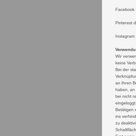
Facebook d
Pinterest 
Instagram
Verwendun
Wir verwen
keine Verb
Bei der st
Verknüpfun
an Ihren B
haben, an 
bei nicht 
eingeloggt
Betätigen 
ins verhin
zu deaktiv
Schaltfläc