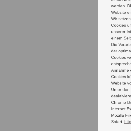
werden. Di
Website er
Wir setzen
Cookies un
unserer In
einem Seit
Die Verarb
der optima
Cookies we
entspreche
Annahme ei
Cookies kö
Website vo
Unter den 
deaktivier
Chrome B
Internet E
Mozilla Fi
Safari:
htt