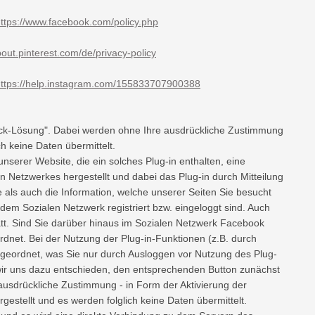
ttps://www.facebook.com/policy.php
bout.pinterest.com/de/privacy-policy
ttps://help.instagram.com/155833707900388
lick-Lösung". Dabei werden ohne Ihre ausdrückliche Zustimmung
h keine Daten übermittelt.
nserer Website, die ein solches Plug-in enthalten, eine
Netzwerkes hergestellt und dabei das Plug-in durch Mitteilung
e als auch die Information, welche unserer Seiten Sie besucht
 dem Sozialen Netzwerk registriert bzw. eingeloggt sind. Auch
statt. Sind Sie darüber hinaus im Sozialen Netzwerk Facebook
dnet. Bei der Nutzung der Plug-in-Funktionen (z.B. durch
geordnet, was Sie nur durch Ausloggen vor Nutzung des Plug-
 wir uns dazu entschieden, den entsprechenden Button zunächst
ausdrückliche Zustimmung - in Form der Aktivierung der
estellt und es werden folglich keine Daten übermittelt.