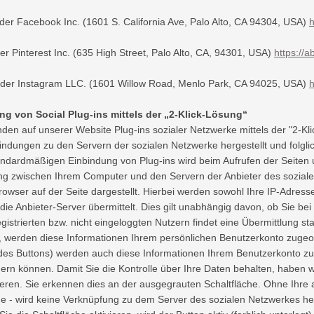
er Facebook Inc. (1601 S. California Ave, Palo Alto, CA 94304, USA)
h
der Pinterest Inc. (635 High Street, Palo Alto, CA, 94301, USA)
https://a
 der Instagram LLC. (1601 Willow Road, Menlo Park, CA 94025, USA)
h
g von Social Plug-ins mittels der „2-Klick-Lösung“
den auf unserer Website Plug-ins sozialer Netzwerke mittels der "2-K
indungen zu den Servern der sozialen Netzwerke hergestellt und folglic
andardmäßigen Einbindung von Plug-ins wird beim Aufrufen der Seiten u
g zwischen Ihrem Computer und den Servern der Anbieter des sozialen 
rowser auf der Seite dargestellt. Hierbei werden sowohl Ihre IP-Adress
die Anbieter-Server übermittelt. Dies gilt unabhängig davon, ob Sie bei
registrierten bzw. nicht eingeloggten Nutzern findet eine Übermittlung 
, werden diese Informationen Ihrem persönlichen Benutzerkonto zugeor
des Buttons) werden auch diese Informationen Ihrem Benutzerkonto zu
dern können. Damit Sie die Kontrolle über Ihre Daten behalten, haben
ieren. Sie erkennen dies an der ausgegrauten Schaltfläche. Ohne Ihre 
he - wird keine Verknüpfung zu dem Server des sozialen Netzwerkes herg