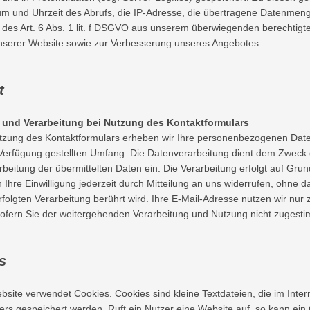
um und Uhrzeit des Abrufs, die IP-Adresse, die übertragene Datenmenge
des Art. 6 Abs. 1 lit. f DSGVO aus unserem überwiegenden berechtigte
unserer Website sowie zur Verbesserung unseres Angebotes.
akt
und Verarbeitung bei Nutzung des Kontaktformulars
tzung des Kontaktformulars erheben wir Ihre personenbezogenen Date
Verfügung gestellten Umfang. Die Datenverarbeitung dient dem Zweck d
arbeitung der übermittelten Daten ein. Die Verarbeitung erfolgt auf Grund
 Ihre Einwilligung jederzeit durch Mitteilung an uns widerrufen, ohne 
rfolgten Verarbeitung berührt wird. Ihre E-Mail-Adresse nutzen wir nur
sofern Sie der weitergehenden Verarbeitung und Nutzung nicht zugest
es
site verwendet Cookies. Cookies sind kleine Textdateien, die im Int
ers gespeichert werden. Ruft ein Nutzer eine Website auf, so kann ei