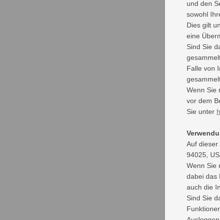
und den Se
sowohl Ihr
Dies gilt u
eine Übermi
Sind Sie d
gesammelte
Falle von 
gesammelt 
Wenn Sie n
vor dem Be
Sie unter
h
Verwendun
Auf dieser
94025, USA
Wenn Sie m
dabei das 
auch die I
Sind Sie d
Funktionen
Ausloggen 