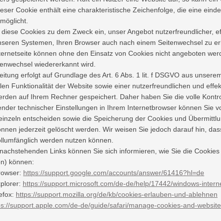
eser Cookie enthält eine charakteristische Zeichenfolge, die eine eind
möglicht.
 diese Cookies zu dem Zweck ein, unser Angebot nutzerfreundlicher, e
seren Systemen, Ihren Browser auch nach einem Seitenwechsel zu er
ternetseite können ohne den Einsatz von Cookies nicht angeboten werde
enwechsel wiedererkannt wird.
eitung erfolgt auf Grundlage des Art. 6 Abs. 1 lit. f DSGVO aus unse
len Funktionalität der Website sowie einer nutzerfreundlichen und eff
rden auf Ihrem Rechner gespeichert. Daher haben Sie die volle Kontr
nder technischer Einstellungen in Ihrem Internetbrowser können Sie 
nzeln entscheiden sowie die Speicherung der Cookies und Übermittlun
nnen jederzeit gelöscht werden. Wir weisen Sie jedoch darauf hin, das
llumfänglich werden nutzen können.
nachstehenden Links können Sie sich informieren, wie Sie die Cookies 
en) können:
rowser:
https://support.google.com/accounts/answer/61416?hl=de
xplorer:
https://support.microsoft.com/de-de/help/17442/windows-inter
refox:
https://support.mozilla.org/de/kb/cookies-erlauben-und-ablehnen
ps://support.apple.com/de-de/guide/safari/manage-cookies-and-websit