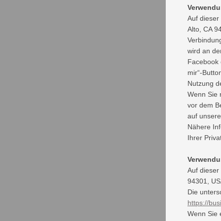
Verwendu
Auf dieser
Alto, CA 9
Verbindung
wird an de
Facebook d
mir“-Butt
Nutzung de
Wenn Sie n
vor dem B
auf unsere
Nähere In
Ihrer Priv
Verwendun
Auf dieser
94301, USA
Die unters
https://bus
Wenn Sie e