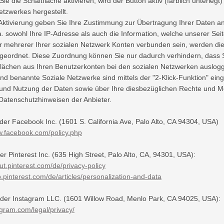
Sie die Schaltfläche aktivieren, wird der Button aktiv (farblich unterle
etzwerkes hergestellt.
Aktivierung geben Sie Ihre Zustimmung zur Übertragung Ihrer Daten an
. sowohl Ihre IP-Adresse als auch die Information, welche unserer Seite
r mehrerer Ihrer sozialen Netzwerk Konten verbunden sein, werden d
ugeordnet. Diese Zuordnung können Sie nur dadurch verhindern, dass 
flächen aus Ihren Benutzerkonten bei den sozialen Netzwerken auslog
d benannte Soziale Netzwerke sind mittels der "2-Klick-Funktion" e
nd Nutzung der Daten sowie über Ihre diesbezüglichen Rechte und Mög
 Datenschutzhinweisen der Anbieter.
er Facebook Inc. (1601 S. California Ave, Palo Alto, CA 94304, USA)
w.facebook.com/policy.php
der Pinterest Inc. (635 High Street, Palo Alto, CA, 94301, USA):
out.pinterest.com/de/privacy-policy
lp.pinterest.com/de/articles/personalization-and-data
 der Instagram LLC. (1601 Willow Road, Menlo Park, CA 94025, USA):
tagram.com/legal/privacy/