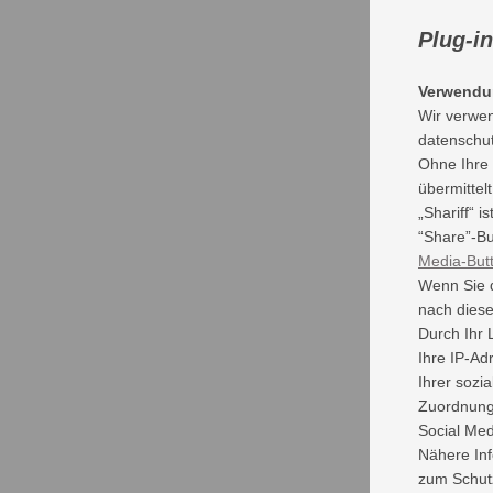
Plug-i
Verwendun
Wir verwen
datenschut
Ohne Ihre 
übermittelt
„Shariff“ 
“Share”-Bu
Media-But
Wenn Sie d
nach diese
Durch Ihr 
Ihre IP-Ad
Ihrer sozi
Zuordnung 
Social Med
Nähere In
zum Schutz