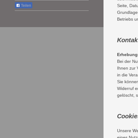
Seite, Dat
Teilen
Grundlage 
Betriebs 
Kont
Erhebung 
Bei der Nu
Ihnen zur 
in die Ver
Sie können
Widerruf e
gelöscht, 
Cooki
Unsere Web
eines Nutz